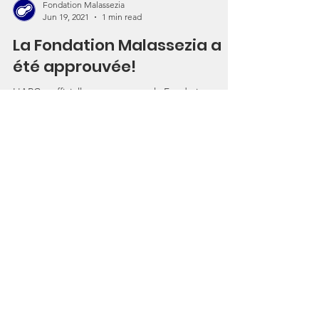
Fondation Malassezia
Jun 19, 2021
1 min read
La Fondation Malassezia a
été approuvée!
L'ARC a officiellement reconnu la Fondation en
tant qu'organisme de bienfaisance. Montréal,
2021/05/02 - La Fondation Malassezia est...